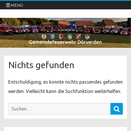
MENÜ
Freiwillige Feuerwehren Dörverden
Direkt
zum
Inhalt
springen
Nichts gefunden
Entschuldigung, es konnte nichts passendes gefunden
werden. Vielleicht kann die Suchfunktion weiterhelfen.
Such
Suchen
nach: