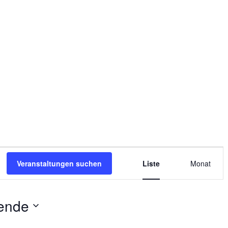
V
Veranstaltungen suchen
Liste
Monat
e
r
ende
a