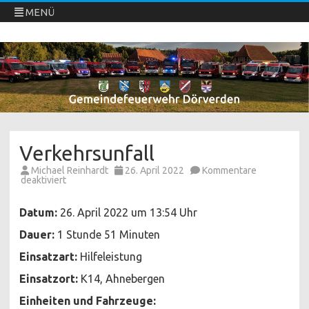
MENÜ
Freiwillige Feuerwehren Dörverden
Direkt
zum
Inhalt
springen
Verkehrsunfall
Michael Reinhardt
26. April 2022
Kommentare
für
deaktiviert
Verkehrsunfall
Datum:
26. April 2022 um 13:54 Uhr
Dauer:
1 Stunde 51 Minuten
Einsatzart:
Hilfeleistung
Einsatzort:
K14, Ahnebergen
Einheiten und Fahrzeuge: