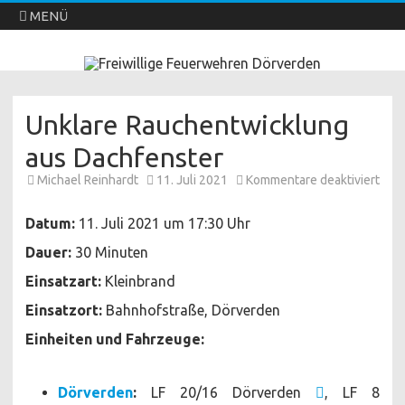
MENÜ
Freiwillige Feuerwehren Dörverden
Direkt
zum
Inhalt
springen
Unklare Rauchentwicklung
aus Dachfenster
für
Michael Reinhardt
11. Juli 2021
Kommentare deaktiviert
Unkl
Rauc
aus
Datum:
11. Juli 2021 um 17:30 Uhr
Dach
Dauer:
30 Minuten
Einsatzart:
Kleinbrand
Einsatzort:
Bahnhofstraße, Dörverden
Einheiten und Fahrzeuge:
Dörverden
:
LF 20/16 Dörverden
, LF 8