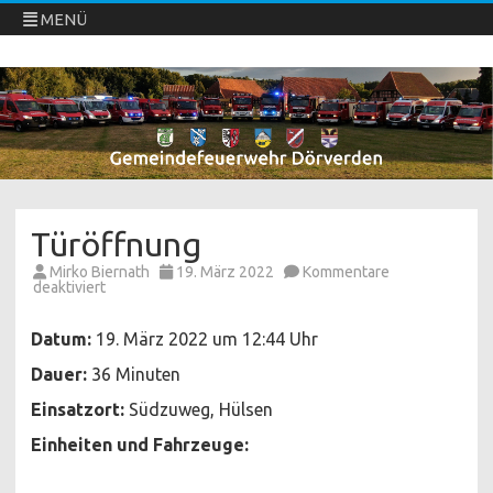
MENÜ
Freiwillige Feuerwehren Dörverden
Direkt
zum
Inhalt
springen
Türöffnung
Mirko Biernath
19. März 2022
Kommentare
für
deaktiviert
Türöffnung
Datum:
19. März 2022 um 12:44 Uhr
Dauer:
36 Minuten
Einsatzort:
Südzuweg, Hülsen
Einheiten und Fahrzeuge: