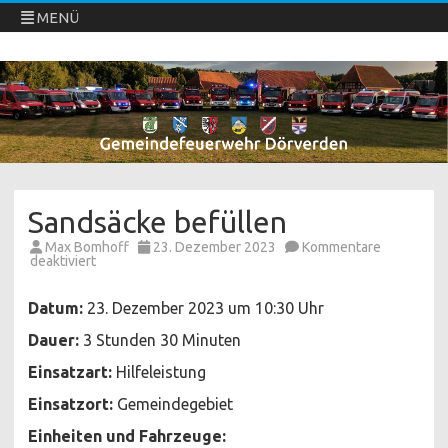
MENÜ
Freiwillige Feuerwehren Dörverden
Direkt
zum
Inhalt
springen
Sandsäcke befüllen
Max Bomhoff
23. Dezember 2023
Kommentare
für
deaktiviert
Sandsäcke
befüllen
Datum:
23. Dezember 2023 um 10:30 Uhr
Dauer:
3 Stunden 30 Minuten
Einsatzart:
Hilfeleistung
Einsatzort:
Gemeindegebiet
Einheiten und Fahrzeuge: