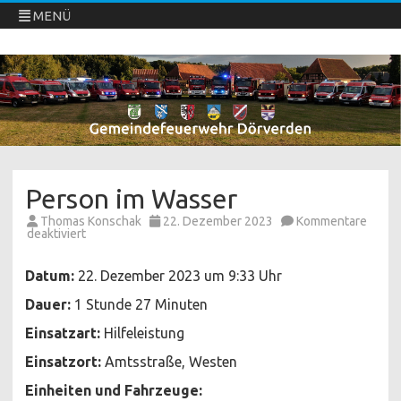
MENÜ
Freiwillige Feuerwehren Dörverden
Direkt
zum
Inhalt
springen
Person im Wasser
Thomas Konschak
22. Dezember 2023
Kommentare
für
deaktiviert
Person
im
Wasser
Datum:
22. Dezember 2023 um 9:33 Uhr
Dauer:
1 Stunde 27 Minuten
Einsatzart:
Hilfeleistung
Einsatzort:
Amtsstraße, Westen
Einheiten und Fahrzeuge: