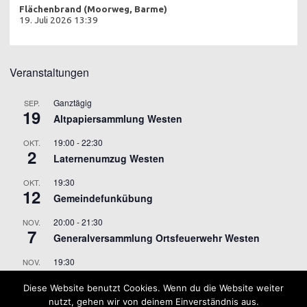
Flächenbrand (Moorweg, Barme)
19. Juli 2026 13:39
Veranstaltungen
Ganztägig
SEP.
19
Altpapiersammlung Westen
19:00
-
22:30
OKT.
2
Laternenumzug Westen
19:30
OKT.
12
Gemeindefunkübung
20:00
-
21:30
NOV.
7
Generalversammlung Ortsfeuerwehr Westen
19:30
NOV.
9
Gemeindefunkübung
Diese Website benutzt Cookies. Wenn du die Website weiter
nutzt, gehen wir von deinem Einverständnis aus.
Kalender anzeigen