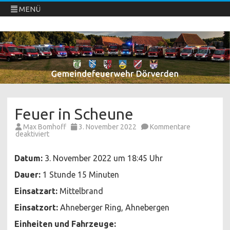
MENÜ
Freiwillige Feuerwehren Dörverden
Direkt
zum
Inhalt
springen
Feuer in Scheune
Max Bomhoff
3. November 2022
Kommentare
für
deaktiviert
Feuer
in
Scheune
Datum:
3. November 2022 um 18:45 Uhr
Dauer:
1 Stunde 15 Minuten
Einsatzart:
Mittelbrand
Einsatzort:
Ahneberger Ring, Ahnebergen
Einheiten und Fahrzeuge: