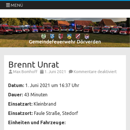
MENÜ
Freiwillige Feuerwehren Dörverden
Direkt
zum
Inhalt
springen
Brennt Unrat
für
Max Bomhoff
1. Juni 2021
Kommentare deaktiviert
Brennt
Unrat
Datum:
1. Juni 2021 um 16:37 Uhr
Dauer:
43 Minuten
Einsatzart:
Kleinbrand
Einsatzort:
Faule Straße, Stedorf
Einheiten und Fahrzeuge: