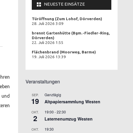
NEUESTE EINSÄTZE
Türöffnung (Zum Lohof, Dörverden)
28. Juli 2026 3:09
brennt Gartenhütte (Bgm.-Fiedler-Ring,
Dörverden)
22. Juli 2026 1:55
Flächenbrand (Moorweg, Barme)
19. Juli 2026 13:39
ehren
Veranstaltungen
neben
Ganztägig
SEP.
t und
19
Altpapiersammlung Westen
teren
19:00
-
22:30
OKT.
2
Laternenumzug Westen
19:30
OKT.