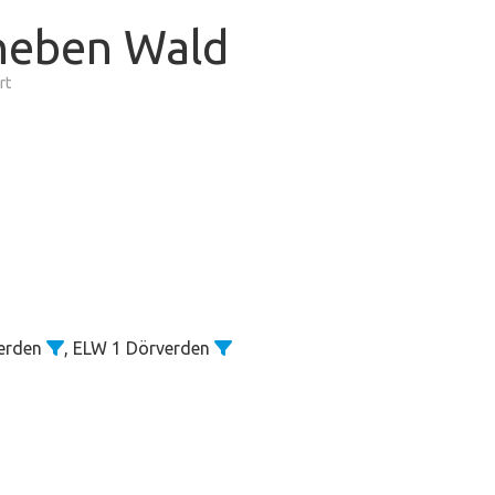
 neben Wald
für
rt
Brennt
Grasfläche
neben
Wald
verden
, ELW 1 Dörverden