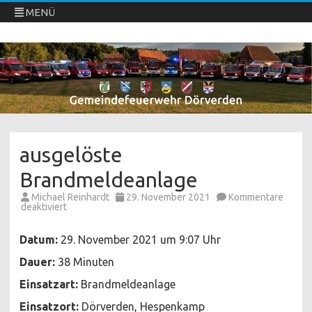
MENÜ
Freiwillige Feuerwehren Dörverden
Direkt
zum
Inhalt
springen
ausgelöste
Brandmeldeanlage
Michael Reinhardt
29. November 2021
Kommentare
für
deaktiviert
ausgelöste
Brandmeldeanlage
Datum:
29. November 2021 um 9:07 Uhr
Dauer:
38 Minuten
Einsatzart:
Brandmeldeanlage
Einsatzort:
Dörverden, Hespenkamp