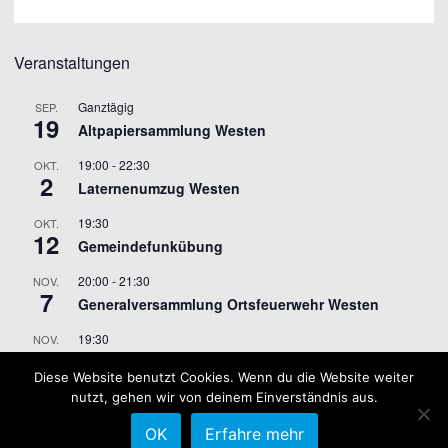
Veranstaltungen
Ganztägig
SEP.
19
Altpapiersammlung Westen
19:00
-
22:30
OKT.
2
Laternenumzug Westen
19:30
OKT.
12
Gemeindefunkübung
20:00
-
21:30
NOV.
7
Generalversammlung Ortsfeuerwehr Westen
19:30
NOV.
9
Gemeindefunkübung
Diese Website benutzt Cookies. Wenn du die Website weiter
nutzt, gehen wir von deinem Einverständnis aus.
Kalender anzeigen
OK
Erfahre mehr