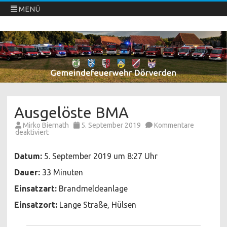
MENÜ
Freiwillige Feuerwehren Dörverden
Direkt
zum
Inhalt
springen
Ausgelöste BMA
Mirko Biernath
5. September 2019
Kommentare
für
deaktiviert
Ausgelöste
BMA
Datum:
5. September 2019 um 8:27 Uhr
Dauer:
33 Minuten
Einsatzart:
Brandmeldeanlage
Einsatzort:
Lange Straße, Hülsen