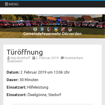
MENÜ
Freiwillige Feuerwehren Dörverden
Direkt
zum
Inhalt
springen
Türöffnung
Max Bomhoff
2. Februar 2019
Kommentare
für
deaktiviert
Türöffnung
Datum:
2. Februar 2019 um 13:06 Uhr
Dauer:
30 Minuten
Einsatzart:
Hilfeleistung
Einsatzort:
Öwelgönne, Stedorf