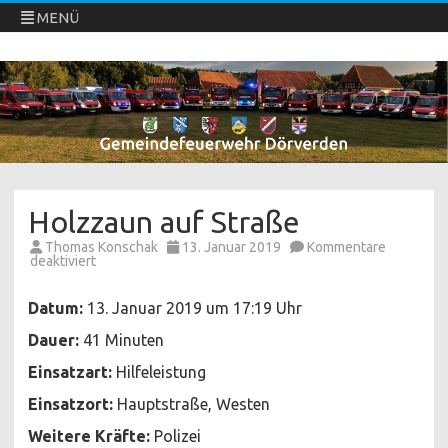
MENÜ
Freiwillige Feuerwehren Dörverden
Direkt
zum
Inhalt
springen
Holzzaun auf Straße
Thomas Konschak
13. Januar 2019
Kommentare
für
deaktiviert
Holzzaun
auf
Straße
Datum:
13. Januar 2019 um 17:19 Uhr
Dauer:
41 Minuten
Einsatzart:
Hilfeleistung
Einsatzort:
Hauptstraße, Westen
Weitere Kräfte:
Polizei