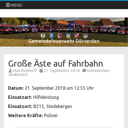
MENÜ
Freiwillige Feuerwehren Dörverden
Direkt
zum
Inhalt
springen
Große Äste auf Fahrbahn
Max Bomhoff
21. September 2018
Kommentare
für
deaktiviert
Große
Äste
auf
Datum:
21. September 2018 um 12:55 Uhr
Fahrbahn
Einsatzart:
Hilfeleistung
Einsatzort:
B215, Stedebergen
Weitere Kräfte:
Polizei