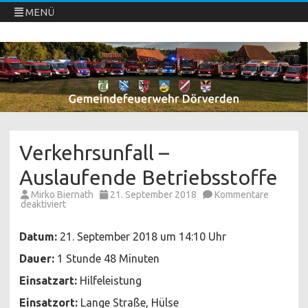
MENÜ
Freiwillige Feuerwehren Dörverden
Direkt
zum
Inhalt
springen
Verkehrsunfall –
Auslaufende Betriebsstoffe
Mirko Biernath
21. September 2018
Kommentare
für
deaktiviert
Verkehrsunfall
–
Auslaufende
Datum:
21. September 2018 um 14:10 Uhr
Betriebsstoffe
Dauer:
1 Stunde 48 Minuten
Einsatzart:
Hilfeleistung
Einsatzort:
Lange Straße, Hülse