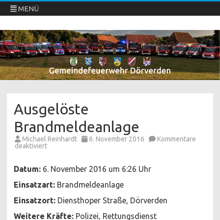
MENÜ
Freiwillige Feuerwehren Dörverden
Direkt
zum
Inhalt
springen
Ausgelöste
Brandmeldeanlage
Michael Reinhardt
6. November 2016
Kommentare
für
deaktiviert
Ausgelöste
Brandmeldeanlage
Datum:
6. November 2016 um 6:26 Uhr
Einsatzart:
Brandmeldeanlage
Einsatzort:
Diensthoper Straße, Dörverden
Weitere Kräfte:
Polizei, Rettungsdienst