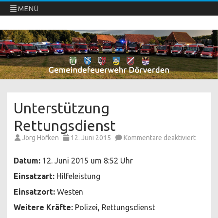
MENÜ
Freiwillige Feuerwehren Dörverden
Direkt
zum
Inhalt
springen
Unterstützung
Rettungsdienst
für
Jörg Höfken
12. Juni 2015
Kommentare deaktiviert
Unters
Rettun
Datum:
12. Juni 2015 um 8:52 Uhr
Einsatzart:
Hilfeleistung
Einsatzort:
Westen
Weitere Kräfte:
Polizei, Rettungsdienst