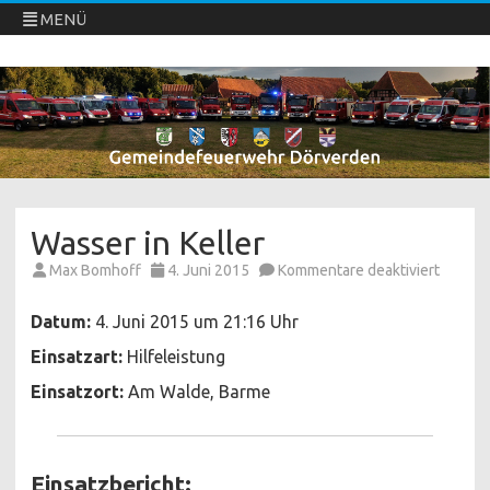
MENÜ
Freiwillige Feuerwehren Dörverden
Direkt
zum
Inhalt
springen
Wasser in Keller
für
Max Bomhoff
4. Juni 2015
Kommentare deaktiviert
Wasser
in
Keller
Datum:
4. Juni 2015 um 21:16 Uhr
Einsatzart:
Hilfeleistung
Einsatzort:
Am Walde, Barme
Einsatzbericht: