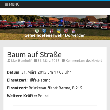
MENÜ
Freiwillige Feuerwehren Dörverden
Direkt
zum
Inhalt
springen
Baum auf Straße
für
Max Bomhoff
31. März 2015
Kommentare deaktiviert
Bau
auf
Stra
Datum:
31. März 2015 um 17:03 Uhr
Einsatzart:
Hilfeleistung
Einsatzort:
Brückenauffahrt Barme, B 215
Weitere Kräfte:
Polizei