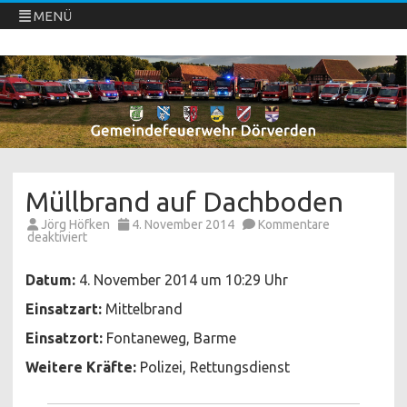
MENÜ
Freiwillige Feuerwehren Dörverden
Direkt
zum
Inhalt
springen
Müllbrand auf Dachboden
Jörg Höfken
4. November 2014
Kommentare
für
deaktiviert
Müllbrand
auf
Dachboden
Datum:
4. November 2014 um 10:29 Uhr
Einsatzart:
Mittelbrand
Einsatzort:
Fontaneweg, Barme
Weitere Kräfte:
Polizei, Rettungsdienst