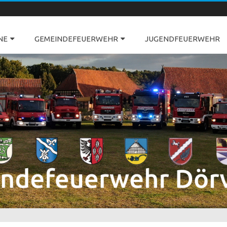
Direkt
NE
GEMEINDEFEUERWEHR
zum
JUGENDFEUERWEHR
Inhalt
springen