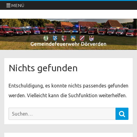
MENÜ
Freiwillige Feuerwehren Dörverden
Direkt
zum
Inhalt
springen
Nichts gefunden
Entschuldigung, es konnte nichts passendes gefunden
werden. Vielleicht kann die Suchfunktion weiterhelfen.
Such
Suchen
nach: