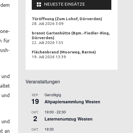
NEUESTE EINSÄTZE
t dem
Türöffnung (Zum Lohof, Dörverden)
28. Juli 2026 3:09
hone-
brennt Gartenhütte (Bgm.-Fiedler-Ring,
Dörverden)
n für
22. Juli 2026 1:55
Push-
Flächenbrand (Moorweg, Barme)
19. Juli 2026 13:39
- und
Veranstaltungen
altet
Ganztägig
SEP.
 und
19
Altpapiersammlung Westen
19:00
-
22:30
OKT.
2
Laternenumzug Westen
d und
19:30
OKT.
ht an