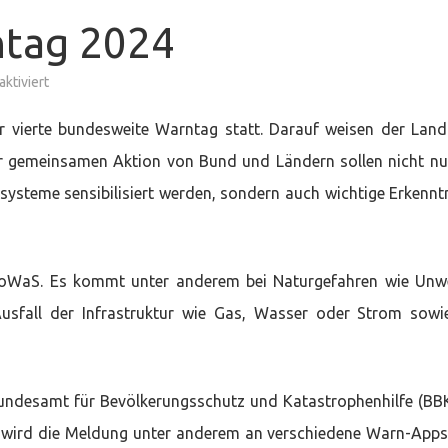
ntag 2024
für
ktiviert
Bundesweiter
Warntag
2024
 vierte bundesweite Warntag statt. Darauf weisen der Land
er gemeinsamen Aktion von Bund und Ländern sollen nicht nu
ysteme sensibilisiert werden, sondern auch wichtige Erkennt
WaS. Es kommt unter anderem bei Naturgefahren wie Unwe
usfall der Infrastruktur wie Gas, Wasser oder Strom sowi
undesamt für Bevölkerungsschutz und Katastrophenhilfe (BB
ird die Meldung unter anderem an verschiedene Warn-App