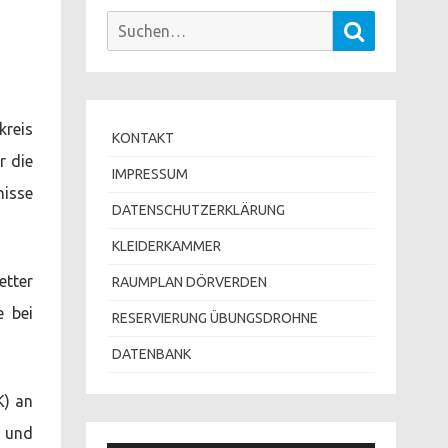
Suchen
Suchen
nach:
kreis
KONTAKT
r die
IMPRESSUM
nisse
DATENSCHUTZERKLÄRUNG
KLEIDERKAMMER
tter
RAUMPLAN DÖRVERDEN
e bei
RESERVIERUNG ÜBUNGSDROHNE
DATENBANK
K) an
s und