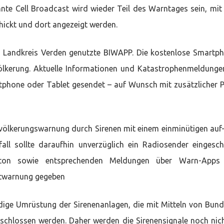
te Cell Broadcast wird wieder Teil des Warntages sein, mi
hickt und dort angezeigt werden.
m Landkreis Verden genutzte BIWAPP. Die kostenlose Smartp
lkerung. Aktuelle Informationen und Katastrophenmeldunge
tphone oder Tablet gesendet – auf Wunsch mit zusätzlicher 
Bevölkerungswarnung durch Sirenen mit einem einminütigen auf
all sollte daraufhin unverzüglich ein Radiosender eingesch
erton sowie entsprechenden Meldungen über Warn-Apps
ntwarnung gegeben
dige Umrüstung der Sirenenanlagen, die mit Mitteln von Bun
geschlossen werden. Daher werden die Sirenensignale noch nic