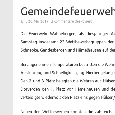
Gemeindefeuerweh
für
26. Mai 2019
Kommentare deaktiviert
Gemeindefeue
in
Ahnebergen
Die Feuerwehr Wahnebergen, als diesjähriger A
Samstag insgesamt 22 Wettbewerbsgruppen der 
Schnepke, Gandesbergen und Hämelhausen auf dem
Bei angenehmen Temperaturen bestritten die Wehre
Ausführung und Schnelligkeit ging. Hierbei gelan
Den 2. und 3. Platz belegten die Wehren aus Hülsen
Dörverden den 1. Platz vor Hämelhausen und de
verteidigte wiederholt den Platz eins gegen Hüls
Neben den Wettbewerben konnten die zahlreichen