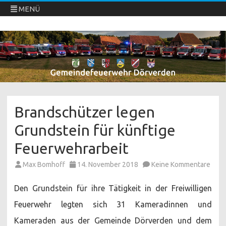
MENÜ
Freiwillige Feuerwehren Dörverden
Direkt
zum
Inhalt
springen
Brandschützer legen
Grundstein für künftige
Feuerwehrarbeit
zu
Max Bomhoff
14. November 2018
Keine Kommentare
Bran
lege
Grun
Den Grundstein für ihre Tätigkeit in der Freiwilligen
für
künf
Feuerwehr legten sich 31 Kameradinnen und
Feue
Kameraden aus der Gemeinde Dörverden und dem