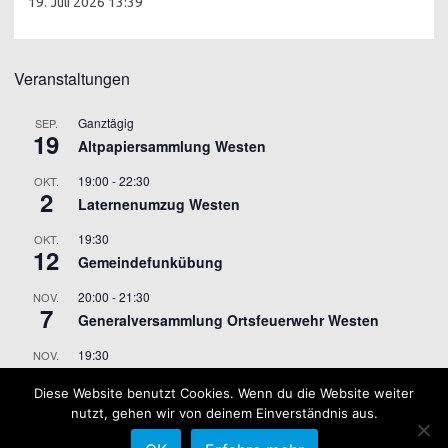
19. Juli 2026 13:39
Veranstaltungen
Ganztägig
SEP.
19
Altpapiersammlung Westen
19:00
-
22:30
OKT.
2
Laternenumzug Westen
19:30
OKT.
12
Gemeindefunkübung
20:00
-
21:30
NOV.
7
Generalversammlung Ortsfeuerwehr Westen
19:30
NOV.
9
Gemeindefunkübung
Diese Website benutzt Cookies. Wenn du die Website weiter
nutzt, gehen wir von deinem Einverständnis aus.
Kalender anzeigen