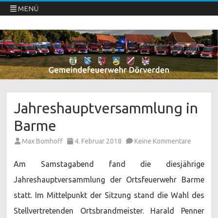
MENÜ
Freiwillige Feuerwehren Dörverden
Direkt
zum
Inhalt
springen
Jahreshauptversammlung in
Barme
zu
Max Bomhoff
4. Februar 2018
Keine Kommentare
Jahresh
in
Barme
Am Samstagabend fand die diesjährige
Jahreshauptversammlung der Ortsfeuerwehr Barme
statt. Im Mittelpunkt der Sitzung stand die Wahl des
Stellvertretenden Ortsbrandmeister. Harald Penner