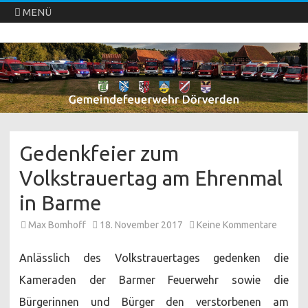
MENÜ
Freiwillige Feuerwehren Dörverden
Direkt
zum
Inhalt
springen
Gedenkfeier zum
Volkstrauertag am Ehrenmal
in Barme
zu
Max Bomhoff
18. November 2017
Keine Kommentare
Gedenk
zum
Volkstr
Anlässlich des Volkstrauertages gedenken die
am
Ehrenm
Kameraden der Barmer Feuerwehr sowie die
in
Barme
Bürgerinnen und Bürger den verstorbenen am