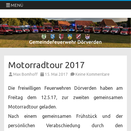
MENÜ
Freiwillige Feuerwehren Dörverden
Direkt
zum
Inhalt
springen
Motorradtour 2017
zu
Max Bomhoff
15. Mai 2017
Keine Kommentare
Motorradto
2017
Die freiwilligen Feuerwehren Dörverden haben am
Freitag dem 12.5.17, zur zweiten gemeinsamen
Motorradtour geladen.
Nach einem gemeinsamen Frühstück und der
persönlichen Verabschiedung durch den