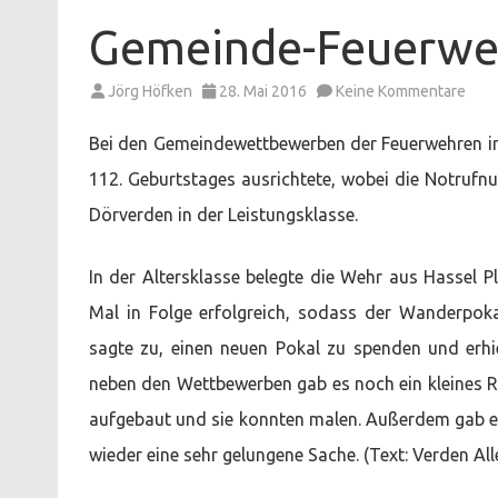
Gemeinde-Feuerweh
zu
Jörg Höfken
28. Mai 2016
Keine Kommentare
Gem
Feue
in
Bei den Gemeindewettbewerben der Feuerwehren in
Wes
112. Geburtstages ausrichtete, wobei die Notrufn
Dörverden in der Leistungsklasse.
In der Altersklasse belegte die Wehr aus Hassel 
Mal in Folge erfolgreich, sodass der Wanderpoka
sagte zu, einen neuen Pokal zu spenden und erhie
neben den Wettbewerben gab es noch ein kleines 
aufgebaut und sie konnten malen. Außerdem gab es
wieder eine sehr gelungene Sache. (Text: Verden All