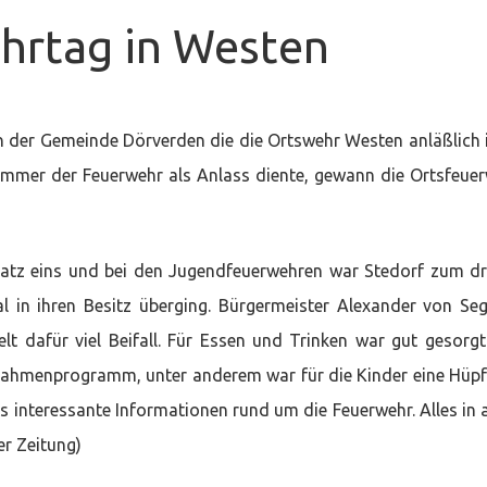
rtag in Westen
einde-
rwehrtag
 der Gemeinde Dörverden die die Ortswehr Westen anläßlich 
ten
ummer der Feuerwehr als Anlass diente, gewann die Ortsfeue
Platz eins und bei den Jugendfeuerwehren war Stedorf zum dr
l in ihren Besitz überging. Bürgermeister Alexander von Se
lt dafür viel Beifall. Für Essen und Trinken war gut gesorg
Rahmenprogramm, unter anderem war für die Kinder eine Hüp
 interessante Informationen rund um die Feuerwehr. Alles in 
er Zeitung)