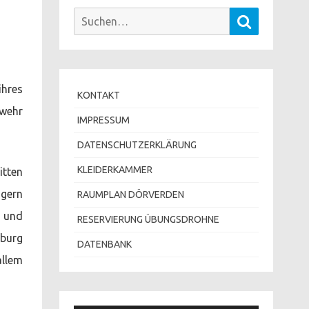
Suchen
Suchen
nach:
ihres
KONTAKT
rwehr
IMPRESSUM
DATENSCHUTZERKLÄRUNG
KLEIDERKAMMER
itten
ggern
RAUMPLAN DÖRVERDEN
t und
RESERVIERUNG ÜBUNGSDROHNE
fburg
DATENBANK
allem