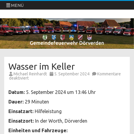
MENÜ
Freiwillige Feuerwehren Dörverden
Direkt
zum
Inhalt
springen
Wasser im Keller
Michael Reinhardt
5. September 2024
Kommentare
für
deaktiviert
Wasser
im
Keller
Datum:
5. September 2024 um 13:46 Uhr
Dauer:
29 Minuten
Einsatzart:
Hilfeleistung
Einsatzort:
In der Worth, Dörverden
Einheiten und Fahrzeuge: