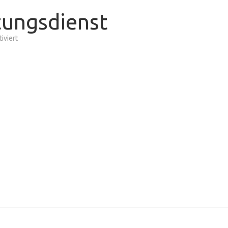
tungsdienst
für
iviert
Unterstützung
Rettungsdienst