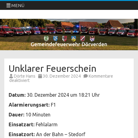
MENÜ
Freiwillige Feuerwehren Dörverden
Direkt
zum
Inhalt
springen
Unklarer Feuerschein
Dörte Hans
30. Dezember 2024
Kommentare
für
deaktiviert
Unklarer
Feuerschein
Datum:
30. Dezember 2024 um 18:21 Uhr
Alarmierungsart:
F1
Dauer:
10 Minuten
Einsatzart:
Fehlalarm
Einsatzort:
An der Bahn – Stedorf