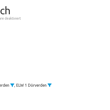
uch
für
e deaktiviert
unklarer
Brandgeruch
verden
, ELW 1 Dörverden