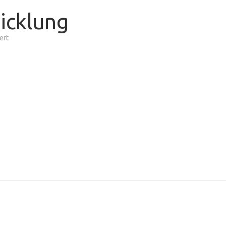
icklung
für
ert
Unklare
Rauchentwicklung