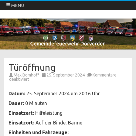
MENÜ
Freiwillige Feuerwehren Dörverden
Direkt
zum
Inhalt
springen
Türöffnung
Max Bomhoff
25. September 2024
Kommentare
für
deaktiviert
Türöffnung
Datum:
25. September 2024 um 20:16 Uhr
Dauer:
0 Minuten
Einsatzart:
Hilfeleistung
Einsatzort:
Auf der Binde, Barme
Einheiten und Fahrzeuge: