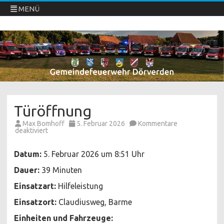
MENÜ
Freiwillige Feuerwehren Dörverden
Direkt
zum
Inhalt
springen
Türöffnung
Max Bomhoff
5. Februar 2026
Kommentare
für
deaktiviert
Türöffnung
Datum:
5. Februar 2026 um 8:51 Uhr
Dauer:
39 Minuten
Einsatzart:
Hilfeleistung
Einsatzort:
Claudiusweg, Barme
Einheiten und Fahrzeuge: