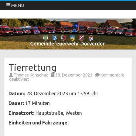
MENÜ
Freiwillige Feuerwehren Dörverden
Direkt
zum
Inhalt
springen
Tierrettung
Thomas Konschak
28. Dezember 2023
Kommentare
für
deaktiviert
Tierrettung
Datum:
28. Dezember 2023 um 15:58 Uhr
Dauer:
17 Minuten
Einsatzort:
Hauptstraße, Westen
Einheiten und Fahrzeuge: