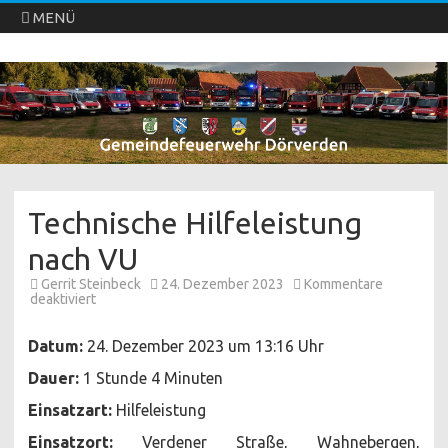
MENÜ
Freiwillige Feuerwehren Dörverden
Direkt
zum
Inhalt
springen
Technische Hilfeleistung
nach VU
Gerrit Steinbeck
24. Dezember 2023
Kommentare
für
deaktiviert
Technische
Hilfeleistung
nach
Datum:
24. Dezember 2023 um 13:16 Uhr
VU
Dauer:
1 Stunde 4 Minuten
Einsatzart:
Hilfeleistung
Einsatzort:
Verdener Straße, Wahnebergen,