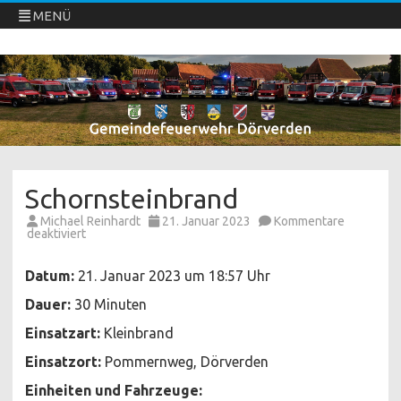
MENÜ
Freiwillige Feuerwehren Dörverden
Direkt
zum
Inhalt
springen
Schornsteinbrand
Michael Reinhardt
21. Januar 2023
Kommentare
für
deaktiviert
Schornsteinbrand
Datum:
21. Januar 2023 um 18:57 Uhr
Dauer:
30 Minuten
Einsatzart:
Kleinbrand
Einsatzort:
Pommernweg, Dörverden
Einheiten und Fahrzeuge: