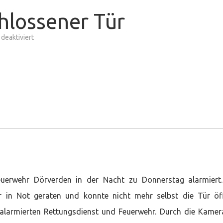
hlossener Tür
für
deaktiviert
Person
hinter
verschlossener
Tür
feuerwehr Dörverden in der Nacht zu Donnerstag alarmiert
 in Not geraten und konnte nicht mehr selbst die Tür öf
alarmierten Rettungsdienst und Feuerwehr. Durch die Kame