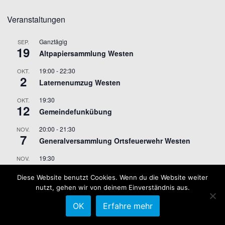
Veranstaltungen
Ganztägig
SEP.
19
Altpapiersammlung Westen
19:00
-
22:30
OKT.
2
Laternenumzug Westen
19:30
OKT.
12
Gemeindefunkübung
20:00
-
21:30
NOV.
7
Generalversammlung Ortsfeuerwehr Westen
19:30
NOV.
9
Gemeindefunkübung
Diese Website benutzt Cookies. Wenn du die Website weiter
nutzt, gehen wir von deinem Einverständnis aus.
Kalender anzeigen
OK
Erfahre mehr