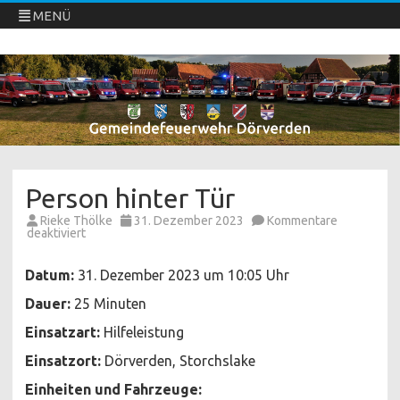
MENÜ
Freiwillige Feuerwehren Dörverden
Direkt
zum
Inhalt
springen
Person hinter Tür
Rieke Thölke
31. Dezember 2023
Kommentare
für
deaktiviert
Person
hinter
Tür
Datum:
31. Dezember 2023 um 10:05 Uhr
Dauer:
25 Minuten
Einsatzart:
Hilfeleistung
Einsatzort:
Dörverden, Storchslake
Einheiten und Fahrzeuge: