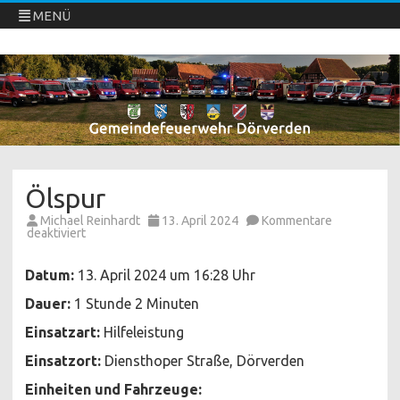
MENÜ
Freiwillige Feuerwehren Dörverden
Direkt
zum
Inhalt
springen
Ölspur
Michael Reinhardt
13. April 2024
Kommentare
für
deaktiviert
Ölspur
Datum:
13. April 2024 um 16:28 Uhr
Dauer:
1 Stunde 2 Minuten
Einsatzart:
Hilfeleistung
Einsatzort:
Diensthoper Straße, Dörverden
Einheiten und Fahrzeuge: