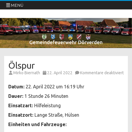
MENÜ
Freiwillige Feuerwehren Dörverden
Direkt
zum
Inhalt
springen
Ölspur
für
Mirko Biernath
22. April 2022
Kommentare deaktiviert
Ölsp
Datum:
22. April 2022 um 16:19 Uhr
Dauer:
1 Stunde 26 Minuten
Einsatzart:
Hilfeleistung
Einsatzort:
Lange Straße, Hülsen
Einheiten und Fahrzeuge: