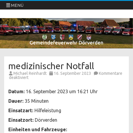
MENÜ
Freiwillige Feuerwehren Dörverden
Direkt
zum
Inhalt
springen
medizinischer Notfall
Michael Reinhardt
16. September 2023
Kommentare
für
deaktiviert
medizinischer
Notfall
Datum:
16. September 2023 um 16:21 Uhr
Dauer:
35 Minuten
Einsatzart:
Hilfeleistung
Einsatzort:
Dörverden
Einheiten und Fahrzeuge: