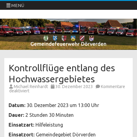
MENÜ
Freiwillige Feuerwehren Dörverden
Direkt
zum
Inhalt
springen
Kontrollflüge entlang des
Hochwassergebietes
Michael Reinhardt
30. Dezember 2023
Kommentare
für
deaktiviert
Kontrollflüge
entlang
des
Datum:
30. Dezember 2023 um 13:00 Uhr
Hochwassergebietes
Dauer:
2 Stunden 30 Minuten
Einsatzart:
Hilfeleistung
Einsatzort:
Gemeindegebiet Dörverden