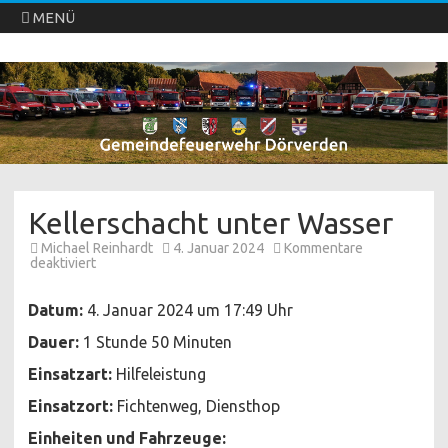
MENÜ
Freiwillige Feuerwehren Dörverden
Direkt
zum
Inhalt
springen
Kellerschacht unter Wasser
Michael Reinhardt
4. Januar 2024
Kommentare
für
deaktiviert
Kellerschacht
unter
Wasser
Datum:
4. Januar 2024 um 17:49 Uhr
Dauer:
1 Stunde 50 Minuten
Einsatzart:
Hilfeleistung
Einsatzort:
Fichtenweg, Diensthop
Einheiten und Fahrzeuge: