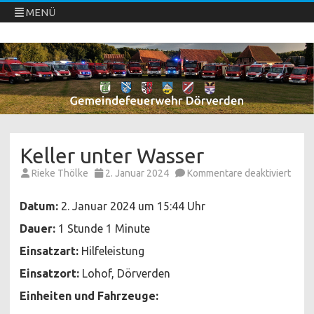
MENÜ
Freiwillige Feuerwehren Dörverden
Direkt
zum
Inhalt
springen
Keller unter Wasser
für
Rieke Thölke
2. Januar 2024
Kommentare deaktiviert
Kelle
unter
Wass
Datum:
2. Januar 2024 um 15:44 Uhr
Dauer:
1 Stunde 1 Minute
Einsatzart:
Hilfeleistung
Einsatzort:
Lohof, Dörverden
Einheiten und Fahrzeuge: