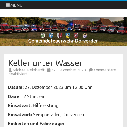
MENÜ
Freiwillige Feuerwehren Dörverden
Direkt
zum
Inhalt
springen
Keller unter Wasser
Michael Reinhardt
27. Dezember 2023
Kommentare
für
deaktiviert
Keller
unter
Wasser
Datum:
27. Dezember 2023 um 12:00 Uhr
Dauer:
2 Stunden
Einsatzart:
Hilfeleistung
Einsatzort:
Sympherallee, Dörverden
Einheiten und Fahrzeuge: