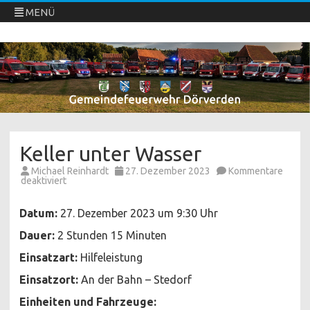
MENÜ
Freiwillige Feuerwehren Dörverden
Direkt
zum
Inhalt
springen
Keller unter Wasser
Michael Reinhardt
27. Dezember 2023
Kommentare
für
deaktiviert
Keller
unter
Wasser
Datum:
27. Dezember 2023 um 9:30 Uhr
Dauer:
2 Stunden 15 Minuten
Einsatzart:
Hilfeleistung
Einsatzort:
An der Bahn – Stedorf
Einheiten und Fahrzeuge: